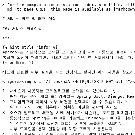
> For the complete documentation index, see [llms.txt](
`.md` to page URLs; this page is available as [Markdown
# 서비스 빌드 및 배포 설정

### 서비스 환경설정

***

{% hint style="info" %}

AppPaaS는 기본적으로 선택한 프레임워크에 대해 자동으로 설정이 되
복잡한 설정이 어렵다면, 리포지토리만 선택 후 배포하시기 바랍니다.

{% endhint %}

배포에 관련한 세부 설정을 직접 변경하고 싶다면 아래 내용을 참고하신
<figure><img src="/files/mJAIx4cTPj9lt3XiKTW0" alt=""><
1. 서비스가 사용하는 프레임워크를 선택할 수 있습니다. \

   현재 제공 중인 개발 프레임워크는 Spring Boot, Django, React입니다.

2. 프레임워크에 따라서 세부 버전을 선택해야 할 수 있습니다. \

   위 이미지의  2번 항목에서 정확한 버전을 선택해 주세요.

3. 소스가 빌드되고 배포될 시에 서비스가 리슨하는 포트를 의미합니다.
   통상적으로 Spring은 8080을 리슨하고 Django는 8000을 리슨합니다. \

   위 이미지 3번에서 설정한 포트는 외부에 노출되지 않으며\

   내부 도메인을 통해 연결할 때 해당 포트가 사용됩니다.

4. 내부에 배포된 서비스를 외부에 공개하기 위해 사용하는 포트입니다.