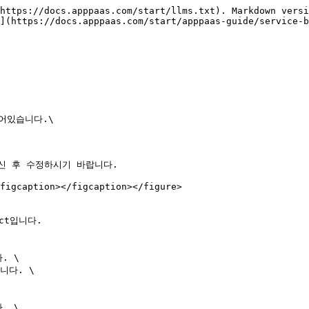
https://docs.apppaas.com/start/llms.txt). Markdown versi
](https://docs.apppaas.com/start/apppaas-guide/service-b
어있습니다.\

 후 수정하시기 바랍니다.

figcaption></figcaption></figure>

 \

 \
