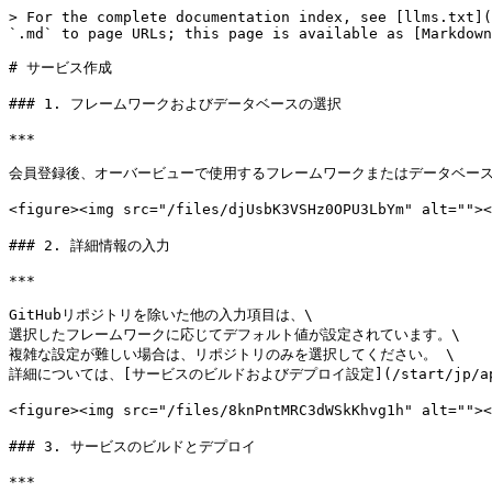
> For the complete documentation index, see [llms.txt](
`.md` to page URLs; this page is available as [Markdown
# サービス作成

### 1. フレームワークおよびデータベースの選択

***

会員登録後、オーバービューで使用するフレームワークまたはデータベース
<figure><img src="/files/djUsbK3VSHz0OPU3LbYm" alt
### 2. 詳細情報の入力

***

GitHubリポジトリを除いた他の入力項目は、\

選択したフレームワークに応じてデフォルト値が設定されています。\

複雑な設定が難しい場合は、リポジトリのみを選択してください。 \

詳細については、[サービスのビルドおよびデプロイ設定](/start/jp/apppaas
<figure><img src="/files/8knPntMRC3dWSkKhvg1h" alt=""
### 3. サービスのビルドとデプロイ

***
