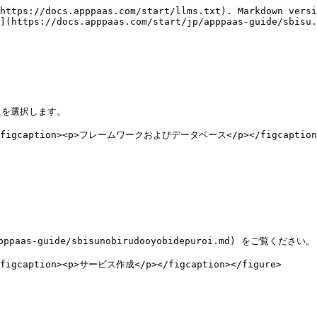
https://docs.apppaas.com/start/llms.txt). Markdown versi
](https://docs.apppaas.com/start/jp/apppaas-guide/sbisu.
を選択します。

=""><figcaption><p>フレームワークおよびデータベース</p></figcaption>
-guide/sbisunobirudooyobidepuroi.md) をご覧ください。

><figcaption><p>サービス作成</p></figcaption></figure>
