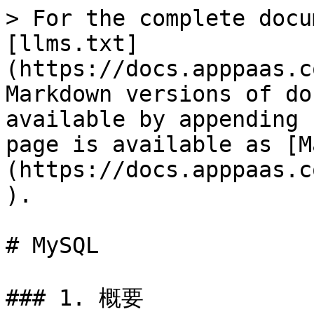
> For the complete docu
[llms.txt]
(https://docs.apppaas.c
Markdown versions of do
available by appending 
page is available as [M
(https://docs.apppaas.c
).

# MySQL

### 1. 概要
