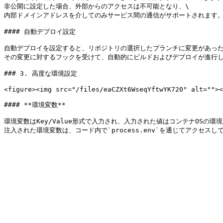
非公開に設定した場合、外部からのアクセスは不可能となり、\

内部ドメインアドレスを介してのみサービス間の通信がサポートされます。
#### 自動デプロイ設定

自動デプロイを設定すると、リポジトリの選択したブランチに変更があった場
その変更に対するフックを受けて、自動的にビルドおよびデプロイが進行し
### 3. 高度な環境設定

<figure><img src="/files/eaCZXt6WseqYftwYK720" alt=""><
#### **環境変数**

環境変数はKey/Value形式で入力され、入力された値はコンテナOSの環