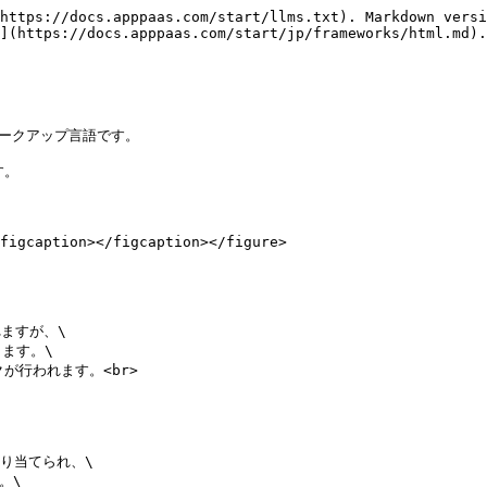
https://docs.apppaas.com/start/llms.txt). Markdown versi
](https://docs.apppaas.com/start/jp/frameworks/html.md).

ークアップ言語です。

。

figcaption></figcaption></figure>

ますが、\

す。\

が行われます。<br>

り当てられ、\

\
