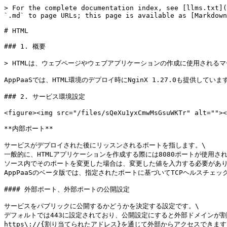
> For the complete documentation index, see [llms.txt](
`.md` to page URLs; this page is available as [Markdown
# HTML

### 1. 概要

> HTMLは、ウェブページやウェブアプリケーションの作成に使用されるマ
AppPaaSでは、HTML環境のデプロイ時にNginX 1.27.0も提供しています
### 2. サービス環境設定

<figure><img src="/files/sQeXu1yxCmwMsGsuWKTr" alt=""><
**内部ポート**

サービスがデプロイされた後にリッスンされるポートを指します。\

一般的に、HTMLアプリケーションを作成する際には8080ポートが使用され
ソース内でそのポートを変更した場合は、変更した値を入力する必要がありま
AppPaaSのベータ版では、指定されたポートに基づいてTCPヘルスチェック
#### 外部ポート、外部ポートの公開設定

サービスをパブリックに公開するかどうかを決定する設定です。\

デフォルトでは443に設定されており、公開設定にすると外部ドメインが割
https\://{割り当てられたアドレス}を通じて外部からアクセスできます。