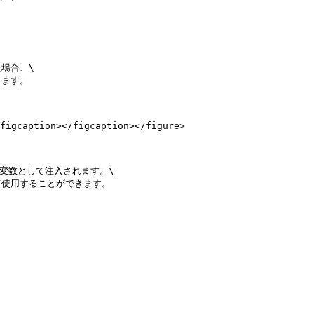


合、\

ます。

figcaption></figcaption></figure>

境変数として注入されます。\
